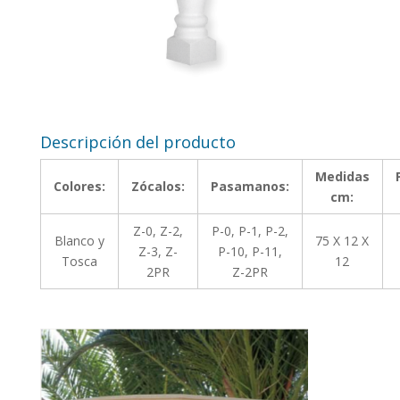
Descripción del producto
Medidas
Colores:
Zócalos:
Pasamanos:
cm:
Z-0, Z-2,
P-0, P-1, P-2,
Blanco y
75 X 12 X
Z-3, Z-
P-10, P-11,
Tosca
12
2PR
Z-2PR