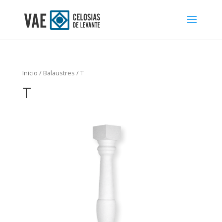
Inicio
/
Balaustres
/ T
T