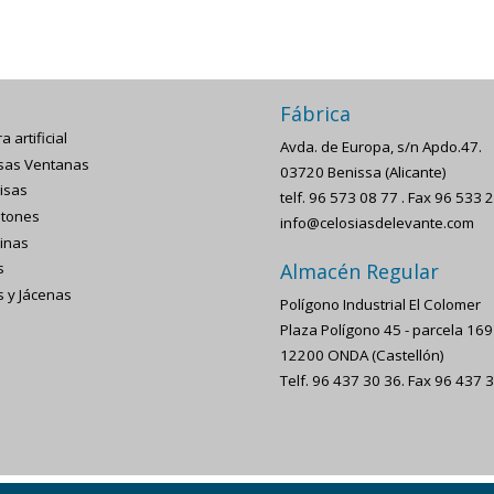
Fábrica
a artificial
Avda. de Europa, s/n Apdo.47.
sas Ventanas
03720 Benissa (Alicante)
isas
telf. 96 573 08 77 . Fax 96 533 
tones
info@celosiasdelevante.com
inas
Almacén Regular
s
s y Jácenas
Polígono Industrial El Colomer
Plaza Polígono 45 - parcela 169 
12200 ONDA (Castellón)
Telf. 96 437 30 36. Fax 96 437 