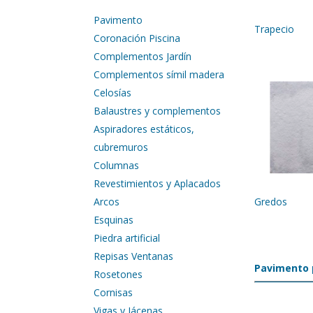
Pavimento
Trapecio
Coronación Piscina
Complementos Jardín
Complementos símil madera
Celosías
Balaustres y complementos
Aspiradores estáticos,
cubremuros
Columnas
Revestimientos y Aplacados
Arcos
Gredos
Esquinas
Piedra artificial
Repisas Ventanas
Pavimento 
Rosetones
Cornisas
Vigas y Jácenas