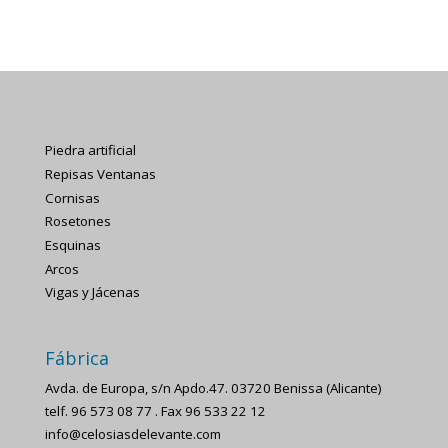
Piedra artificial
Repisas Ventanas
Cornisas
Rosetones
Esquinas
Arcos
Vigas y Jácenas
Fábrica
Avda. de Europa, s/n Apdo.47. 03720 Benissa (Alicante)
telf. 96 573 08 77 . Fax 96 533 22 12
info@celosiasdelevante.com