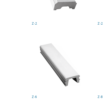
Z-2
Z-2
Z-6
Z-8