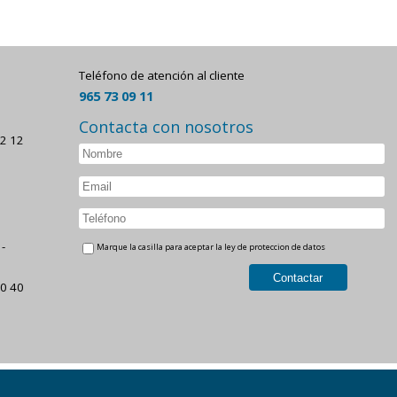
Teléfono de atención al cliente
965 73 09 11
Contacta con nosotros
22 12
-
Marque la casilla para aceptar la ley de proteccion de datos
30 40