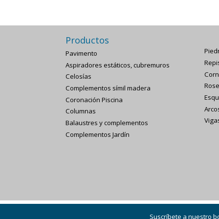
Productos
Piedr
Pavimento
Repi
Aspiradores estáticos, cubremuros
Corn
Celosías
Rose
Complementos símil madera
Esqu
Coronación Piscina
Arco
Columnas
Viga
Balaustres y complementos
Complementos Jardín
Suscríbete a nuestro b