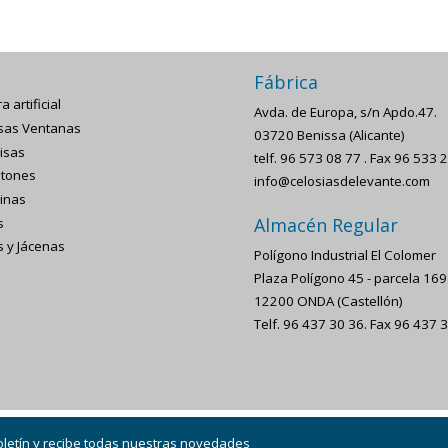
Fábrica
a artificial
Avda. de Europa, s/n Apdo.47.
sas Ventanas
03720 Benissa (Alicante)
isas
telf. 96 573 08 77 . Fax 96 533 
tones
info@celosiasdelevante.com
inas
Almacén Regular
s
s y Jácenas
Polígono Industrial El Colomer
Plaza Polígono 45 - parcela 169 
12200 ONDA (Castellón)
Telf. 96 437 30 36. Fax 96 437 
oletín y recibe todas nuestras novedades